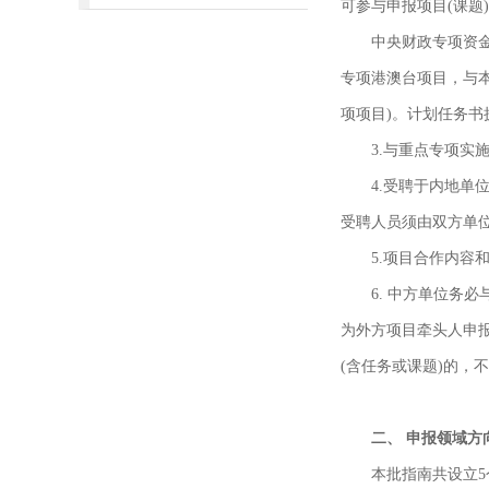
可参与申报项目(课题
中央财政专项资金
专项港澳台项目，与本
项项目)。计划任务书执
3.与重点专项
4.受聘于内地单
受聘人员须由双方单
5.项目合作内容
6. 中方单位务
为外方项目牵头人申报
(含任务或课题)的，
二、 申报领域方
本批指南共设立5