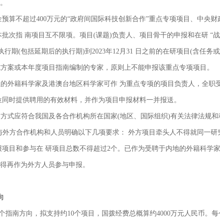
)。
预算不超过400万元的“政府间国际科技创新合作”重点专项项目、中央财
批次指 南项目互不限项。项目(课题)负责人、项目骨干的申报和在研 “
行期(包括延期后的执行期)到2023年12月31 日之前的在研项目(含任务
实施方案或本年度项目指南编制的专家，原则上不能申报该重点专项项目。
位的外籍科学家及港澳台地区科学家可作 为重点专项的项目负责人，全职
位同时提供聘用的有效材料，并作为项目申报材料一并报送。
和方式应符合我国及各合作机构所在国家(地区、国际组织)有关法律法规
必与外方合作机构和人员明确以下几项要求： 外方项目牵头人不得就同一
项目和参与在 研项目总数不得超过2个。已作为受聘于内地的外籍科学家参
不得再作为外方人员参与申报。
向
个指南方向，拟支持约10个项目，国拨经费总概算约4000万元人民币。每