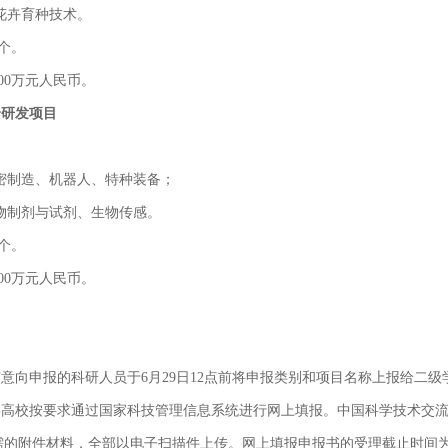
与花卉育种技术。
个。
00万元人民币。
合研发项目
精密制造、机器人、特种装备；
生物制剂与试剂、生物传感。
个。
00万元人民币。
有意向申报的科研人员于6月29日12点前将申报类别和项目名称上报给二
请各高校按要求通过国家科技管理信息系统进行网上填报。中国科学技术交
的附件材料，全部以电子扫描件上传。网上填报申报书的受理截止时间为2023