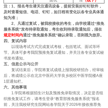
面试
准
（线下）
注：
1
、报名考生请关注通讯设备，提前安装好钉钉软件，
及时查看短信、电话、钉钉，如日程有变化以各专业具体通
知为准；
2
、凡通过复试，被我校接收的考生，由学校通过“推免
服务系统”发布待录取通知，考生收到待录取通知后，须在
规定时间内
通过“推免服务系统”确认录取，否则视为放弃。
四、复试内容
以现场考试方式完成复试考核，包括笔试、面试等环
节。具体可参考我院预推免复试通知，并关注各专业复试秘
书发布通知。
五、
信息公示与公开
复试结束后，学院将复试成绩上报我校研招办，经审核
后，将成绩公示在北京中医药大学良乡校区中医学院楼
A
座
1
层通知栏。
六、
其他事项
1.
学院将根据招生计划及预推免录取情况，决定是否组
织推免复试工作，请考生登录“教育部推免服务系统”报名
前，关注我校研究生院网站各学院关于
2026
年接收推荐免