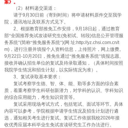
案》。
（
2
）材料递交渠道：
请于
9
月
30
日前（寄到时间）将申请材料原件交至我学
院，通讯地址及联系方式见下。
2
、根据教育部推免工作安排，
9
月
18
日起，通过教育
部“全国推荐免试攻读研究生
(
免初试、转段
)
信息公开管理服
务系统”
(
简称“推免服务系统”
)(
网
址
:http://yz.chsi.com.cn/t
m)
，进行注册并填报个人资料信息，上传照片，网上缴费。
9
月
22
日
-10
月
20
日，推免生通过“推免服务系统”填报志愿、
接收并确认招生单位的复试及待录取通知，（具体时间按照
我院学生情况和招生计划，以实际情况为准）。
3
、复试录取基本要求：
复试考察学生德、智、体、能、勤等多方面的综合素
质，着重考察学生科研创新潜力，对学科的认识、学科知识
的综合应用能力，考生知识背景等。
复试采用现场考试方式，包括笔试、面试等环节。具体
内容可以参考，学院根据申请学生情况及招生计划进行遴
选，通知相关考生进行复试。复试工作依据我校
2026
年接
收优秀应届本科毕业生免试攻读研究生工作办法进行。