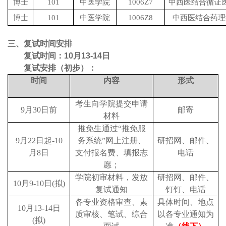
博士
101
中医学院
1006Z7
中西医结合循证
博士
101
中医学院
1006Z8
中西医结合药理
三、复试时间安排
复试时间：
10
月
13-14
日
复试安排（初步）：
时间
内容
形式
考生向学院提交申请
9
月30日前
邮寄
材料
推免生通过“推免服
9
月22日起-10
务系统”
网上注册、
研招网、邮件、
月8日
支付报名费、
填报志
电话
愿；
学院初审材料，发放
研招网、邮件、
10
月9-10日(拟)
复试通知
钉钉、电话
各专业资格审查、素
具体时间、地点
10
月13-14日
质审核、笔试、综合
以各专业通知为
(拟)