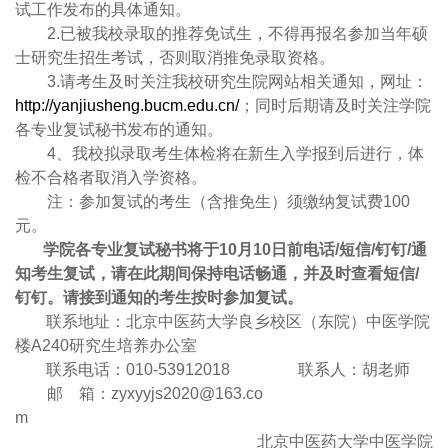
试工作发布的具体通知。
2.
已被我校录取的推荐免试生，不得再报名参加当年硕
士研究生招生考试，否则取消推免录取资格。
3.
请考生及时关注我校研究生院网站相关通知，网址：
http://yanjiusheng.bucm.edu.cn/
；同时后期请及时关注学院
各专业复试秘书发布的通知。
4
、我校拟录取考生体检将在新生入学报到后进行，体
检不合格者取消入学资格。
注：参加复试的考生（含推免生）须缴纳复试费
100
元。
学院各专业复试秘书将于
10
月
10
日前电话
/
短信
/
钉钉
/
通
知考生复试，请在此期间保持电话畅通，并及时查看短信
/
钉钉。请接到通知的考生按时参加复试。
联系地址：北京中医药大学良乡校区（东院）中医学院
楼
A240
研究生培养办公室
联系电话：
010-53912018
联系人：胡老师
邮
箱：
zyxyyjs2020@163.co
m
北京中医药大学中医学院