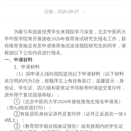
日期：2025-09-27
|
为吸引和选拔优秀学生来我院学习深造，北京中医药大
学中医学院将开展接收2026年推荐免试研究生报名工作，获
得推荐资格且有意申请推荐免试攻读我院研究生的同学，请
根据以下公告内容进行报名。
一、申请材料
1
、申请材料
（
1
）拟申请人须向我院提供以下申请材料（以下材料
未注明的均为
1
份，按顺序左上角挂角装订，温馨提示：身
份证、学生证、四六级和获奖证书等邮寄时请提交复印件，
原件用于复试现场审核）：
①《北京中医药大学
2026
年接收推免生报名申请表》
（用
A4
纸双面打印）；
②有效居民身份证原件及复印件（证件正反面在一张
A
4
纸上）；
③《教育部学籍在线验证报告》或有效期内的学生证