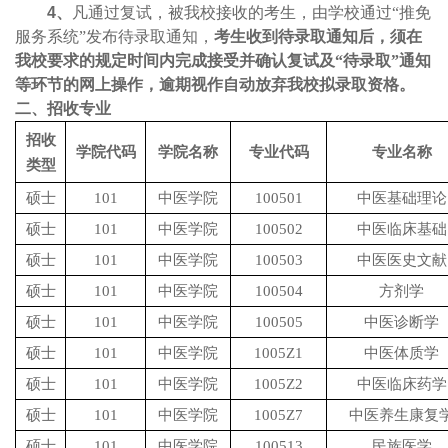
4、
凡通过复试，被我校接收的考生，由学校通过“推免
服务系统”发布待录取通知，
考生收到待录取通知后，须在
我校要求的规定时间内完成接受并确认复试及“待录取”通知
等环节的网上操作，逾期视作自动放弃我校拟录取资格。
二、
招收专业
招收
学院代码
学院名称
专业代码
专业名称
类型
硕士
101
中医学院
100501
中医基础理论
硕士
101
中医学院
100502
中医临床基础
硕士
101
中医学院
100503
中医医史文献
硕士
101
中医学院
100504
方剂学
硕士
101
中医学院
100505
中医诊断学
硕士
101
中医学院
1005Z1
中医体质学
硕士
101
中医学院
1005Z2
中医临床药学
硕士
101
中医学院
1005Z7
中医养生康复
硕士
101
中医学院
100513
民族医学