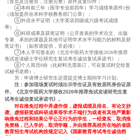
（首页及注册页，注册完整）原件及复印件；
④本科前三年（医学专业前四年）学习成绩单原件
1
份
（须加盖所在本科学校教务部门公章）；
⑤外语水平证明（大学英语四级或六级考试成绩
单）；
⑥科研成果及获奖证明（公开发表的学术论文、出版
专著、承担的课题及其他可证明学术水平与能力的材料及获
奖证书）（如有请提供，非必须）；
⑦
本人手写签名的《北京中医药大学接收
2026
年推荐
免试攻读硕士学位研究生复试考生诚信复试承诺书》；
⑧
个人简历
6
份（此材料无需装订，可在复试时交给复
试秘书老师）。
另：申请博士研究生还需提交博士期间学习计划。
注：参加现场复试时须出示学生证及有效居民身份证原
件、《北京中医药大学接收
2026
年推荐免试攻读研究生复
试考生诚信复试承诺书》。
对在推免过程中弄虚作假，虚报成绩及排名、有论文抄
袭、虚报获奖或科研成果等学术不端行为或者有其他严重影
响推免过程和结果公平公正行为的学生，一经查实，取消推
免资格，已入学的，取消学籍，并由推荐高校所在地的省级
教育招生考试机构按规定记入《国家教育考试考生诚信档